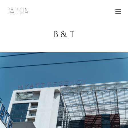
В & Т